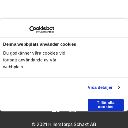
Denna webbplats använder cookies
Hillerstorps Schakt AB
Nygårdsvägen 6
Du godkänner våra cookies vid
335 73 Hillerstorp
fortsatt användande av vår
webbplats.
Telefon:
0370 – 225 08
Visa detaljer
E-post:
info@hillerstorps-schakt.se
Tillåt alla
cookies
© 2021 Hillerstorps Schakt AB